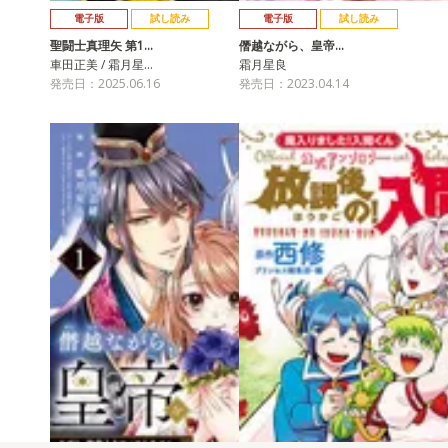
電子版
試し読み
電子版
試し読み
聖闘士真理矢 第1…
僭越ながら、皇帝…
車田正美 / 霜月星…
霜月星良
発売日：2025.06.16
発売日：2023.04.14