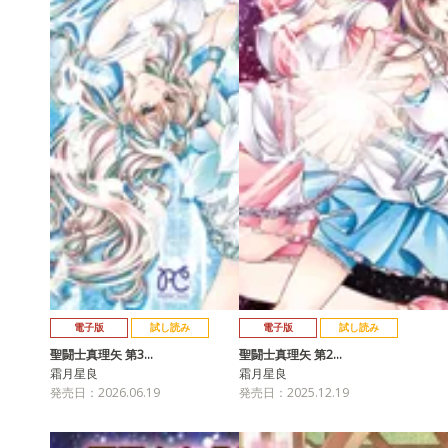
電子版
試し読み
電子版
試し読み
聖闘士真理矢 第3…
聖闘士真理矢 第2…
霜月星良
霜月星良
発売日：2026.06.19
発売日：2025.12.19