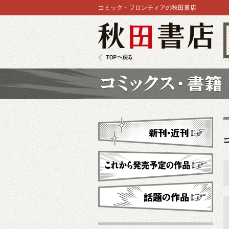
コミック・フロンティアの秋田書店
秋田書店
TOPへ戻る
コミックス
新刊・近刊
これから発売予定
話題の作品