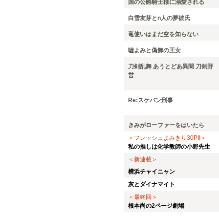
国の公爵騎士様に溺愛される
白雪友芽とn人の夢彼氏
竜使いはまだ空を知らない
嘘よみと偽飾の王女
刀剣乱舞 あうとどあ異聞 刀剣野
営
Re:スケバン刑事
きみがローファーをはいたら
＜フレッシュよみきり30P!!＞
私の推しは化学教師の小野先生
＜新連載＞
横浜チャイニャン
灰とダイナマイト
＜最終回＞
根本尚の2ページ劇場