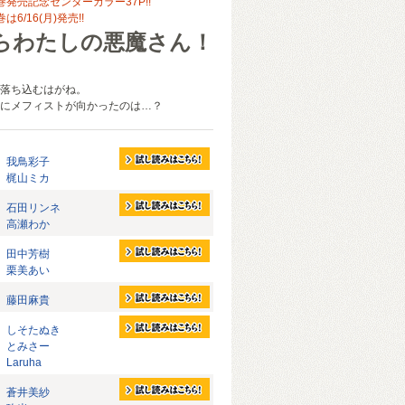
発売記念センターカラー37P!!
6/16(月)発売!!
らわたしの悪魔さん！
落ち込むはがね。
にメフィストが向かったのは…？
我鳥彩子
梶山ミカ
石田リンネ
高瀬わか
田中芳樹
栗美あい
藤田麻貴
しそたぬき
とみさー
Laruha
蒼井美紗