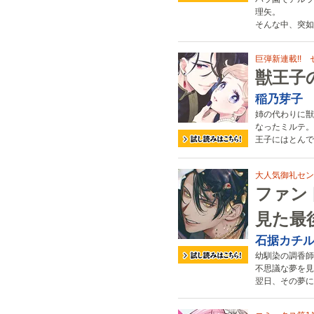
理矢。
そんな中、突如
巨弾新連載!! 
獣王子
稲乃芽子
姉の代わりに獣
なったミルテ。
王子にはとんで
大人気御礼セン
ファン
見た最
石据カチ
幼馴染の調香師
不思議な夢を見
翌日、その夢に