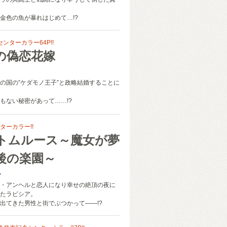
金色の魚が暴れはじめて…!?
センターカラー64P!!
の偽恋花嫁
の国の”ケダモノ王子”と政略結婚することに
もない秘密があって……!?
ターカラー!!
トムルース～魔女が夢
後の楽園～
ル
・アンヘルと恋人になり幸せの絶頂の夜に
たラピシア。
出てきた男性と街でぶつかって――!?