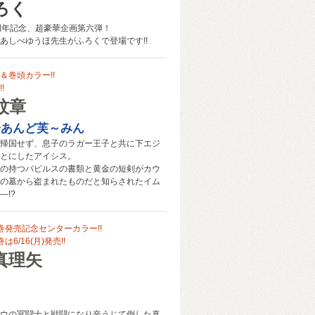
ろく
周年記念、超豪華企画第六弾！
あしべゆうほ先生がふろくで登場です!!
＆巻頭カラー!!
!
紋章
子あんど芙～みん
帰国せず、息子のラガー王子と共に下エジ
とにしたアイシス。
の持つパピルスの書類と黄金の短剣がカウ
の墓から盗まれたものだと知らされたイム
―!?
巻発売記念センターカラー!!
6/16(月)発売!!
真理矢
ウの冥闘士と戦闘になり辛うじて倒した真