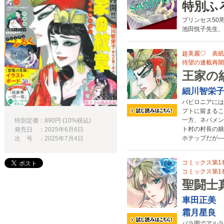
特別ふ
プリンセス50
池田悦子先生、
超美麗♡ 表紙
待望の連載再開!
王家の
細川智栄
バビロニアには
プトに留まるこ
一方、ネバメン
特別定価：890円 (10%税込)
ト村の村長の娘
発売日 ：2025年6月6日
ホテップだが―
次 号 ：2025年7月4日
コミックス第1
コミックス第1巻は
聖闘士
車田正美
霜月星良
バラ園でアルラ