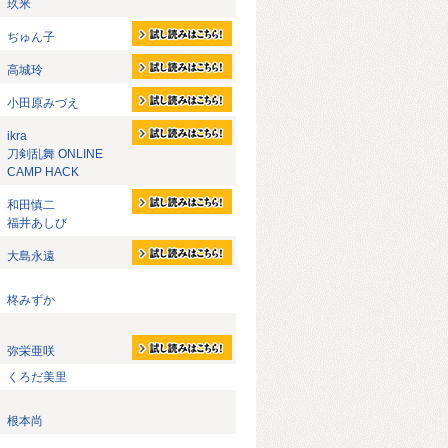
玖米
ぢゅん子
高城玲
小田原みづえ
ikra
刀剣乱舞 ONLINE
CAMP HACK
和田慎二
福井あしび
大島永遠
柊みずか
弥栄亜咲
くろだ美里
根本尚