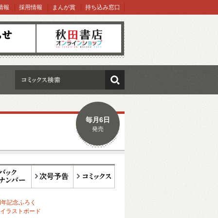
情報
採用情報
まんが賞
持ち込み窓口
オンラインショップ
検索
毎月6日
発売
ックナンバー
次号予告
コミックス
周年記念ふろく
イラストボード