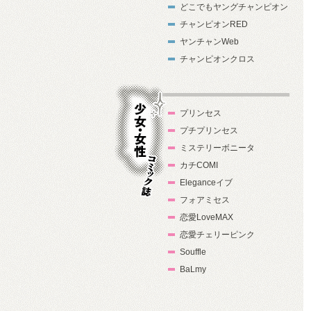
どこでもヤングチャンピオン
チャンピオンRED
ヤンチャンWeb
チャンピオンクロス
プリンセス
プチプリンセス
ミステリーボニータ
カチCOMI
Eleganceイブ
フォアミセス
少女・女性コ
恋愛LoveMAX
ミック誌
恋愛チェリーピンク
Souffle
BaLmy