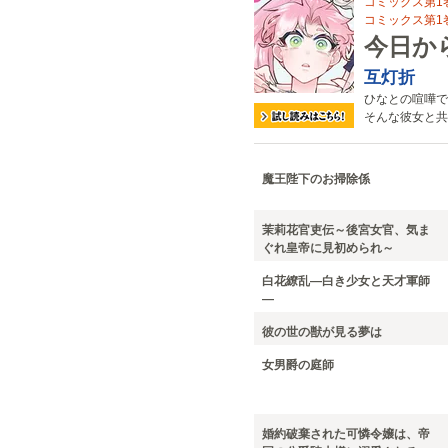
コミックス第1巻
コミックス第1巻は
今日か
互灯折
ひなとの喧嘩で
そんな彼女と共
魔王陛下のお掃除係
茉莉花官吏伝～後宮女官、気ま
ぐれ皇帝に見初められ～
白花繚乱—白き少女と天才軍師
—
彼の世の獣が見る夢は
女男爵の庭師
婚約破棄された可憐令嬢は、帝