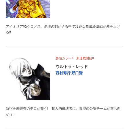
アイオリアVSクロノス、崩壊の刻が迫る中で凄絶なる最終決戦が幕を上げ
る!!
巻頭カラー!! 新連載開始!!
ウルトラ・レッド
西村寿行
野口賢
新宿を未曽有のテロが襲う! 超人的破壊者に、異能の公安チームが立ち向
かう!!