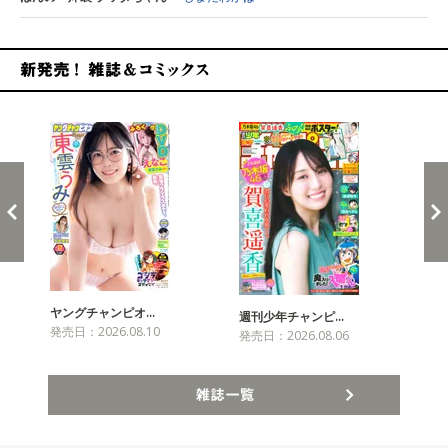
新発売！雑誌&コミックス
ヤングチャンピオ…
チャ
週刊少年チャンピ…
発売日：2026.08.10
発売
発売日：2026.08.06
雑誌一覧