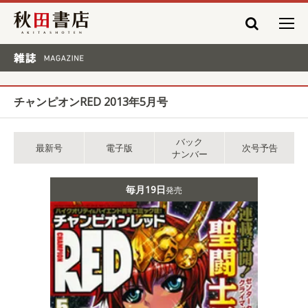
秋田書店
雑誌 MAGAZINE
チャンピオンRED 2013年5月号
バック
最新号
電子版
次号予告
ナンバー
毎月19日
発売