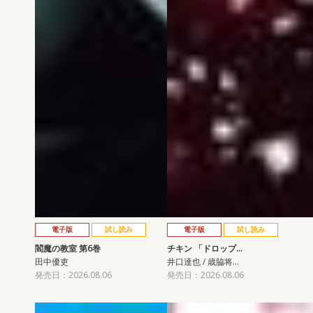
電子版
試し読み
電子版
試し読み
閻魔の教室 第6巻
チキン 「ドロップ…
田中優吏
井口達也 / 歳脇将…
発売日：2026.08.06
発売日：2026.08.06