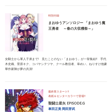
特別付録
まおゆうアンソロジー 「まおゆう魔
王勇者 ～春の大収穫祭～」
女騎士から軍人子弟まで! 見たことのない「まおゆう」が一挙集結!! 手代
木史織、菅原キク、コバヤシテツヤ、クール教信者、皐めい、ねりすけ他豪
華作家陣が夢の共演!
最終章スタート!!
表紙＆センターカラーで登場!!
聖闘士星矢 EPISODE.G
車田正美
岡田芽武