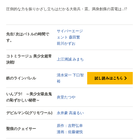
圧倒的な力を振りかざし立ちはだかる大衛兵・震。満身創痍の震電は…!?
サイバーエージ
先生! 次はバトルの時間で
ェント
森田繁
す。
前川かずお
コトミラージュ 美少女超常
上江洲誠
みまち
決戦!
清水栄一
下口智
鉄のラインバレル
裕
いんブラ! ～美少女吸血鬼
炎堂たつや
の恥ずかしい秘密～
デビルマンG(グリモワール)
永井豪
高遠るい
原作：吉野弘幸
聖痕のクェイサー
漫画：佐藤健悦