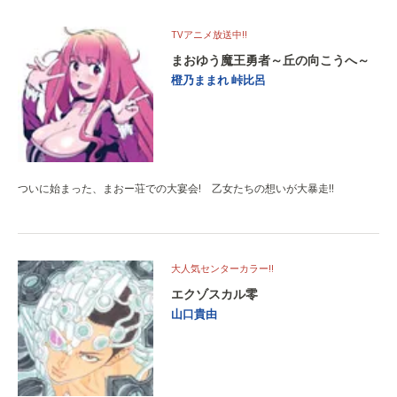
TVアニメ放送中!!
まおゆう魔王勇者～丘の向こうへ～
橙乃ままれ
峠比呂
ついに始まった、まおー荘での大宴会! 乙女たちの想いが大暴走!!
大人気センターカラー!!
エクゾスカル零
山口貴由