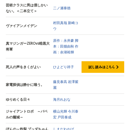
芸術クラスに男は僕しかい
二ノ瀬泰徳
ない。＜二本立て＞
村田真哉
新崎コ
ヴァイアンメイデン
ウ
原作：永井豪
脚
真マジンガーZEROvs暗黒大
本：田畑由秋
作
将軍
画：余湖裕輝
死人の声をきくがよい
ひよどり祥子
藤見泰高
岩澤紫
家電探偵は静かに嗤う。
麗
ゆりめくる日々
海月れおな
ジャイアントロボ ～バベ
横山光輝
今川泰
ルの籠城～
宏
戸田泰成
ぼんの～炸裂 ブッダちゃん
しまだわかば