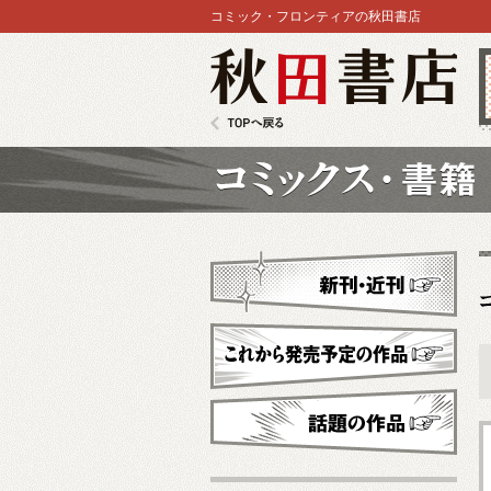
コミック・フロンティアの秋田書店
秋田書店
TOPへ戻る
コミックス
新刊・近刊
これから発売予定
話題の作品