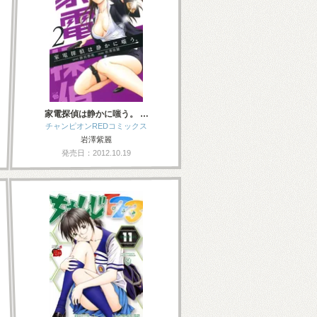
家電探偵は静かに嗤う。 …
チャンピオンREDコミックス
岩澤紫麗
発売日：2012.10.19