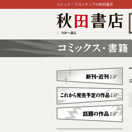
コミック・フロンティアの秋田書店
秋田書店
TOPへ戻る
コミックス
新刊・近刊
これから発売予定
話題の作品