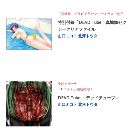
「真城舞」グラビア風セクシーイラスト使用‼
特別付録「DEAD Tube」真城舞セク
シークリアファイル
山口ミコト
北河トウタ
巻頭カラー‼
「Dバイト」編最高潮！
DEAD Tube ～デッドチューブ～
山口ミコト
北河トウタ