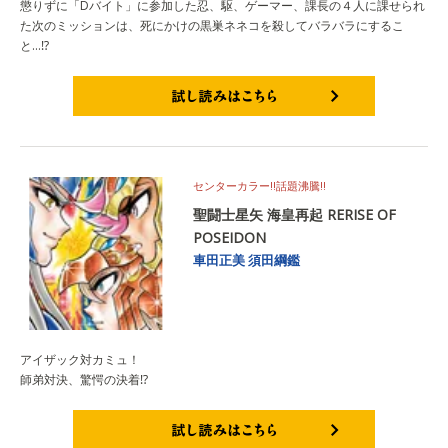
懲りずに「Dバイト」に参加した忍、駆、ゲーマー、課長の４人に課せられ
た次のミッションは、死にかけの黒巣ネネコを殺してバラバラにするこ
と…⁉
試し読みはこちら
センターカラー‼話題沸騰‼
聖闘士星矢 海皇再起 RERISE OF
POSEIDON
車田正美
須田綱鑑
アイザック対カミュ！
師弟対決、驚愕の決着⁉