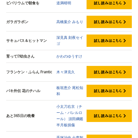
ビバリウムで朝食を
道満晴明
ガラガラポン
高橋葉介
みもり
深見真
刻夜セイ
サキュバス＆ヒットマン
ゴ
育って⁉幼虫さん
かわのゆうすけ
フランケン・ふらん Frantic
木々津克久
板垣恵介
尾松知
バキ外伝 花のチハル
和
小太刀右京（チ
ーム・バレルロ
あと365日の晩餐
ール）
須田綱鑑
半月板損傷
手塚治虫
士貴智