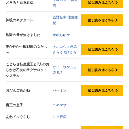
どろろと百鬼丸伝
志
吉野弘幸
佐藤健
神呪のネクタール
悦
地獄の釜が炊けました
かゆらゆか
妻か死か～敗戦国の女たち
トホコウ＋岸馬
～
きらく
Xぴえろ
こじらせ転生魔王と7人のお
サイトウケンジ
しかけ乙女のラグナロク・
GUNP
システム
おだんごめがね
パーミン
魔王の息子
ユキマサ
あわドルぐらし
井上行広