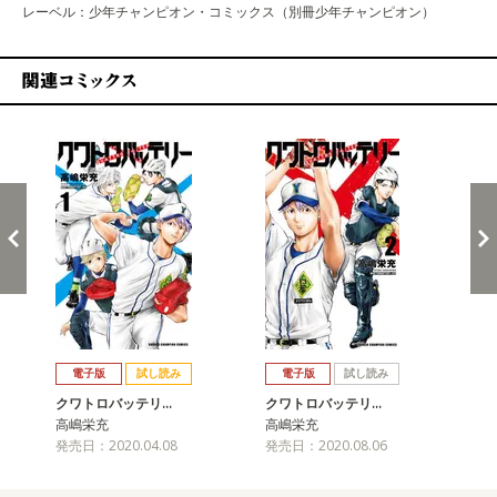
レーベル：少年チャンピオン・コミックス（別冊少年チャンピオン）
関連コミックス
戻る
進む
電子版
試し読み
電子版
試し読み
クワトロバッテリ…
クワトロバッテリ…
ク
高嶋栄充
高嶋栄充
高
発売日：2020.04.08
発売日：2020.08.06
発売