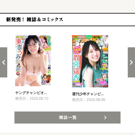
新発売！雑誌&コミックス
ヤングチャンピオ…
チャ
週刊少年チャンピ…
発売日：2026.08.10
発売
発売日：2026.08.06
雑誌一覧