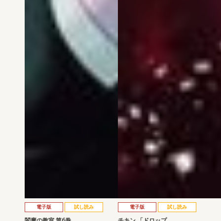
電子版
試し読み
電子版
試し読み
閻魔の教室 第6巻
チキン 「ドロップ…