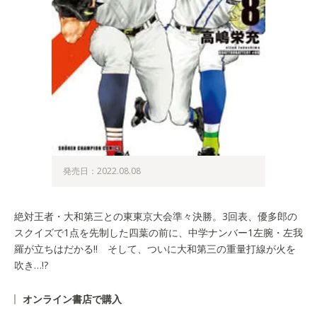
発売日：2022.08.08
絶対王者・大和第三との東東京大会準々決勝。3回表、優多郎の
スクイズで1点を先制した四葉の前に、中学ナンバー1左腕・左我
羅が立ちはだかる!! そして、ついに大和第三の重量打線が火を
吹き…!?
オンライン書店で購入