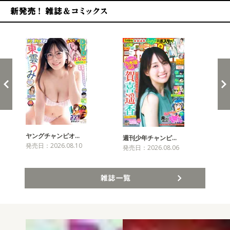
新発売！雑誌&コミックス
ヤングチャンピオ…
チャ
週刊少年チャンピ…
発売日：2026.08.10
発売
発売日：2026.08.06
雑誌一覧