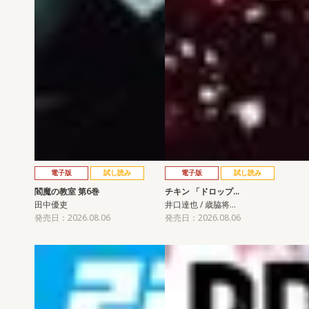
電子版
試し読み
電子版
試し読み
閻魔の教室 第6巻
チキン 「ドロップ…
田中優吏
井口達也 / 歳脇将…
発売日：2026.08.06
発売日：2026.08.06