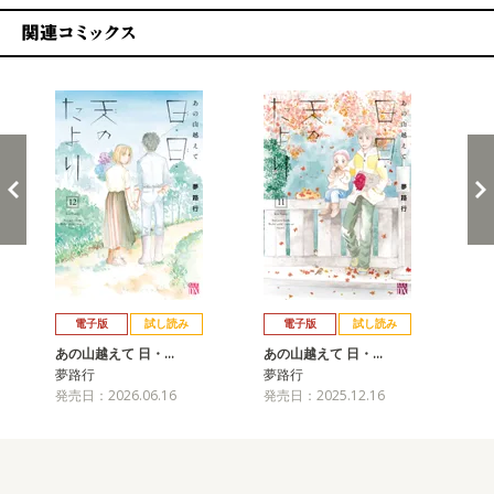
関連コミックス
戻る
進む
電子版
試し読み
電子版
試し読み
あの山越えて 日・…
あの山越えて 日・…
あ
夢路行
夢路行
夢
発売日：2026.06.16
発売日：2025.12.16
発売