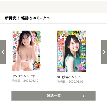
新発売！雑誌&コミックス
ヤングチャンピオ…
チャ
週刊少年チャンピ…
発売日：2026.08.10
発売
発売日：2026.08.06
雑誌一覧