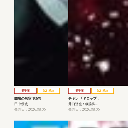
電子版
試し読み
電子版
試し読み
閻魔の教室 第6巻
チキン 「ドロップ…
田中優吏
井口達也 / 歳脇将…
発売日：2026.08.06
発売日：2026.08.06