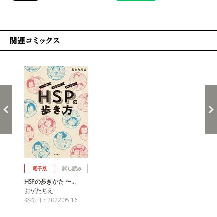
関連コミックス
戻る
進む
電子版
試し読み
HSPの歩きかた 〜…
おがたちえ
発売日：2022.05.16