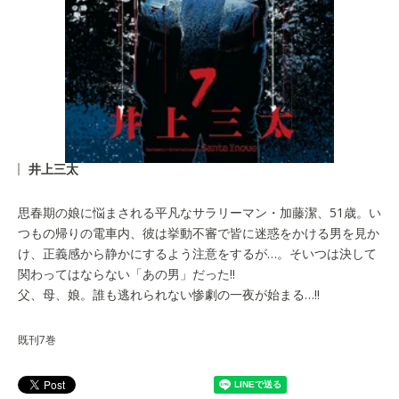
井上三太
思春期の娘に悩まされる平凡なサラリーマン・加藤潔、51歳。い
つもの帰りの電車内、彼は挙動不審で皆に迷惑をかける男を見か
け、正義感から静かにするよう注意をするが…。そいつは決して
関わってはならない「あの男」だった!!
父、母、娘。誰も逃れられない惨劇の一夜が始まる…!!
既刊7巻