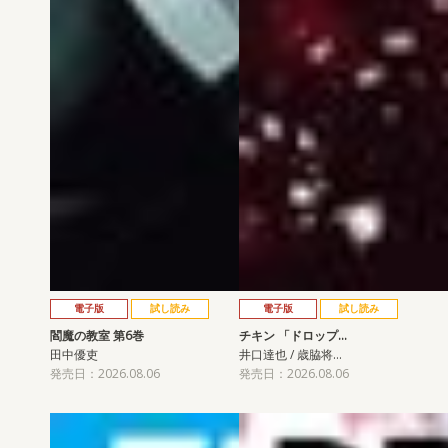
電子版
試し読み
電子版
試し読み
閻魔の教室 第6巻
チキン 「ドロップ…
田中優吏
井口達也 / 歳脇将…
発売日：2026.08.06
発売日：2026.08.06