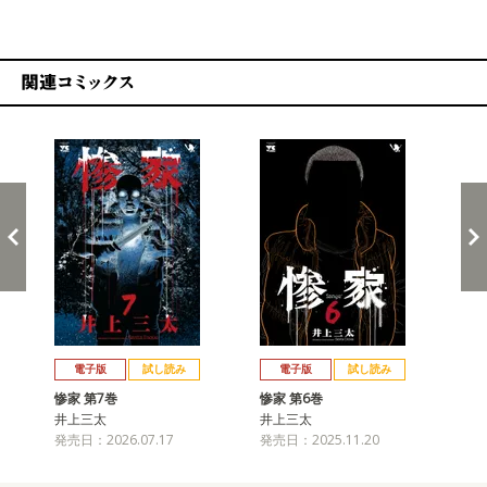
関連コミックス
戻る
進む
電子版
試し読み
電子版
試し読み
惨家 第7巻
惨家 第6巻
惨家
井上三太
井上三太
井
発売日：2026.07.17
発売日：2025.11.20
発売