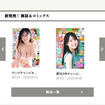
新発売！雑誌&コミックス
ヤングチャンピオ…
チャ
週刊少年チャンピ…
発売日：2026.08.10
発売
発売日：2026.08.06
雑誌一覧