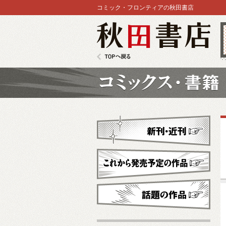
コミック・フロンティアの秋田書店
秋田書店
TOPへ戻る
コミックス
新刊・近刊
これから発売予定
話題の作品