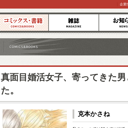
企業
コミックス
雑誌
お知らせ
真面目婚活女子、寄ってきた男
た。
克本かさね