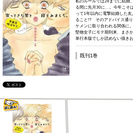
私のルールでは28までに結婚
る間に先月30に…。今年こそ
って1年以内に電撃結婚した友
ること!? そのアドバイス通
ケメンに取り合われる関係に。
堅物女子にモテ期到来、まさか
単行本版でしか読めない描きお
既刊1巻