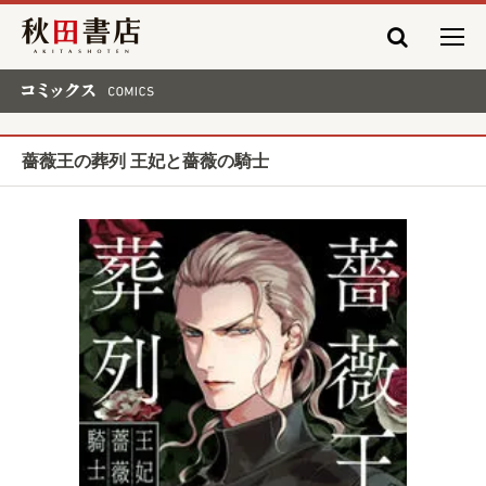
秋田書店
コミックス COMICS
薔薇王の葬列 王妃と薔薇の騎士