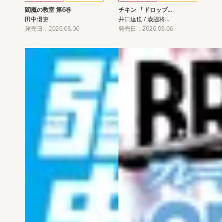
閻魔の教室 第6巻
チキン 「ドロップ…
田中優吏
井口達也 / 歳脇将…
発売日：2026.08.06
発売日：2026.08.06