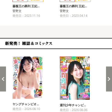
薔薇王の葬列 王妃…
薔薇王の葬列 王妃…
薔
菅野文
菅野文
菅
発売日：2023.11.16
発売日：2023.04.14
発売
新発売！雑誌&コミックス
ヤングチャンピオ…
チャ
週刊少年チャンピ…
発売日：2026.08.10
発売
発売日：2026.08.06