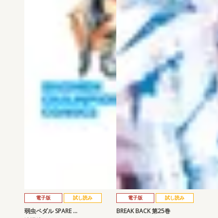
電子版
試し読み
電子版
試し読み
弱虫ペダル SPARE …
BREAK BACK 第25巻