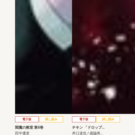
電子版
試し読み
電子版
試し読み
閻魔の教室 第6巻
チキン 「ドロップ…
田中優吏
井口達也 / 歳脇将…