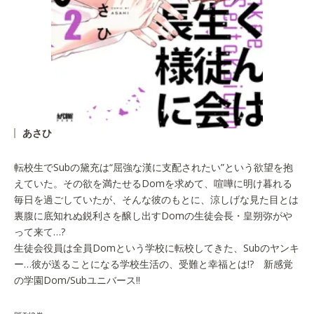
あさひ
転校生でSubの黛充は“屈強な漢に支配されたい”という欲望を抱
えていた。その欲を満たせるDomを求めて、喧嘩に明け暮れる
毎日を過ごしていたが、そんな彼のもとに、涼しげな見た目とは
裏腹に底知れぬ鋭利さを醸し出すDomの生徒会長・皇朔弥がや
って来て…?
生徒会役員は全員Domという学校に転校してきた、Subのヤンキ
ー…彼が送ることになる学校生活の、受難と幸福とは!? 新感覚
の学園Dom/Subユニバース!!