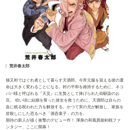
荒井春太郎
猫又村ではぐれ者として暮らす天酒郎。今宵元服を迎える彼の運
命は大きく変わることになる。村の平和を維持するために、ネコ
ババ様と呼ばれる『天災』に生贄として捧げられた幼馴染のお
百。 幼い頃に結婚を誓った彼女を救うために、天酒郎は自らの
血に眠る呪われた力を解放する。かつて実の兄が解放し、家族を
皆殺しにした恐るべき「酒呑童子」の力を。
期待の新人が描く衝撃のデビュー作！ 渾身の和風異能剣戟ファ
ンタジー、ここに開幕！