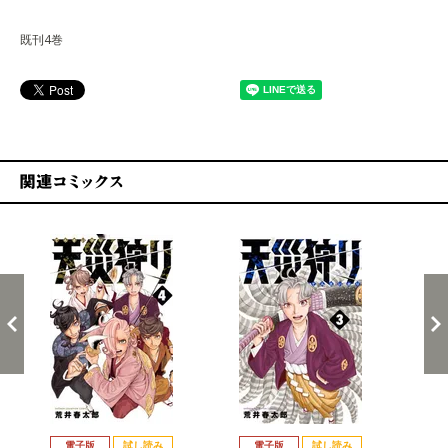
既刊4巻
関連コミックス
戻る
進む
電子版
試し読み
電子版
試し読み