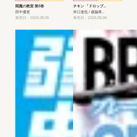
閻魔の教室 第6巻
チキン 「ドロップ…
田中優吏
井口達也 / 歳脇将…
発売日：2026.08.06
発売日：2026.08.06