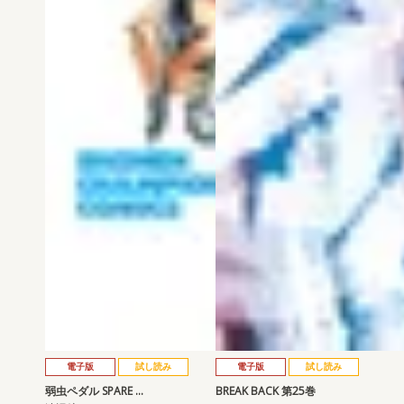
電子版
試し読み
電子版
試し読み
弱虫ペダル SPARE …
BREAK BACK 第25巻