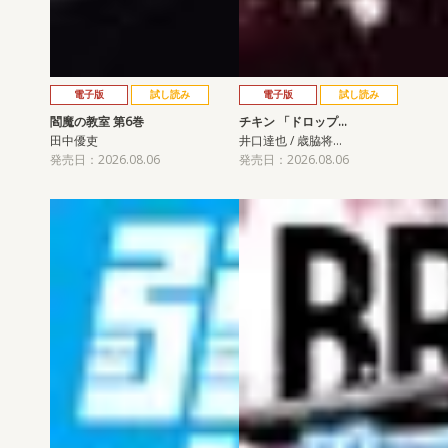
電子版
試し読み
電子版
試し読み
閻魔の教室 第6巻
チキン 「ドロップ…
田中優吏
井口達也 / 歳脇将…
発売日：2026.08.06
発売日：2026.08.06