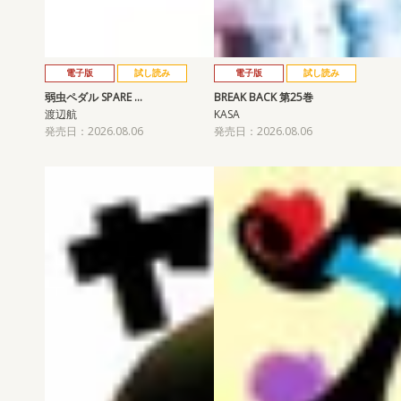
電子版
試し読み
電子版
試し読み
弱虫ペダル SPARE …
BREAK BACK 第25巻
渡辺航
KASA
発売日：2026.08.06
発売日：2026.08.06