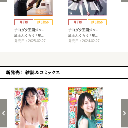
戻る
進む
電子版
試し読み
電子版
試し読み
チヨダク王国ジャ…
チヨダク王国ジャ…
チ
紅玉ふくろう / 星…
紅玉ふくろう / 星…
紅玉
発売日：2025.02.27
発売日：2024.02.27
発売
新発売！雑誌&コミックス