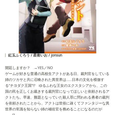
紅玉ふくろう / 星衛いお / jonsun
開廷しますか？ →YES／NO
ゲームが好きな普通の高校生アクトがある日、裁判官をしている
姉のツカサと共に召喚された異世界は……日本の文化を模倣す
る“チヨダク王国”!? ゆるふわな王女のエクスタシアから、この
国の民を正しくお裁きする裁判官になってほしいと依頼されるア
クトたち。早速、難題となっていた殺人罪に問われる勇者の裁判
を依頼されたことから、アクトは世俗に疎くてファンタジーな異
世界の常識を知らない姉の補佐官を務めることになるのだが
――!?