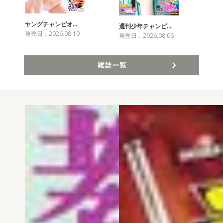
ヤングチャンピオ…
チャ
週刊少年チャンピ…
発売日：2026.08.10
発売
発売日：2026.08.06
雑誌一覧