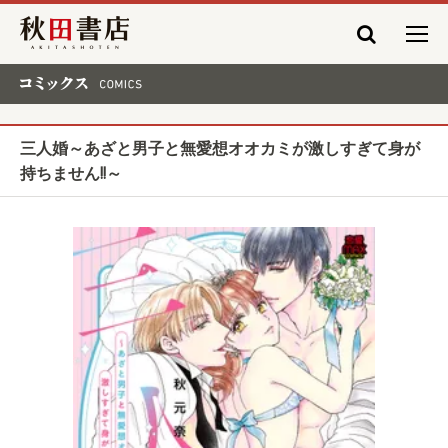
秋田書店
コミックス COMICS
三人婚～あざと男子と無愛想オオカミが激しすぎて身が
持ちません!!～