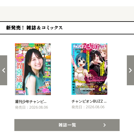
新発売！雑誌&コミックス
チャンピオンBUZZ …
プリ
週刊少年チャンピ…
発売日：2026.08.06
発売
発売日：2026.08.06
雑誌一覧