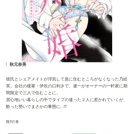
秋元奈美
彼氏とシェアメイトが浮気して急に住むところがなくなった乃絵
実。会社の後輩・伊吹の口利きで、遼一がオーナーの一軒家に期
間限定で三人で住むことに。
居心地いい暮らしの中でタイプの違った２人に惹かれていくが、
酔った勢いでまさかの事態に…⁉
既刊1巻