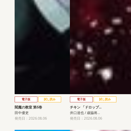
電子版
試し読み
電子版
試し読み
閻魔の教室 第6巻
チキン 「ドロップ…
田中優吏
井口達也 / 歳脇将…
発売日：2026.08.06
発売日：2026.08.06