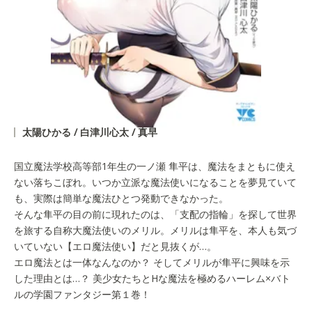
太陽ひかる / 白津川心太 / 真早
国立魔法学校高等部1年生の一ノ瀬 隼平は、魔法をまともに使え
ない落ちこぼれ。いつか立派な魔法使いになることを夢見ていて
も、実際は簡単な魔法ひとつ発動できなかった。
そんな隼平の目の前に現れたのは、「支配の指輪」を探して世界
を旅する自称大魔法使いのメリル。メリルは隼平を、本人も気づ
いていない【エロ魔法使い】だと見抜くが…。
エロ魔法とは一体なんなのか？ そしてメリルが隼平に興味を示
した理由とは…？ 美少女たちとHな魔法を極めるハーレム×バト
ルの学園ファンタジー第１巻！