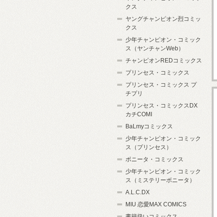
クス
ヤングチャンピオン烈コミッ
クス
少年チャンピオン・コミック
ス（ヤンチャンWeb）
チャンピオンREDコミックス
プリンセス・コミックス
プリンセス・コミックス プ
チプリ
プリンセス・コミックスDX
カチCOMI
BaLmyコミックス
少年チャンピオン・コミック
ス（プリンセス）
ボニータ・コミックス
少年チャンピオン・コミック
ス（ミステリーボニータ）
A.L.C.DX
MIU 恋愛MAX COMICS
書籍扱いコミックス