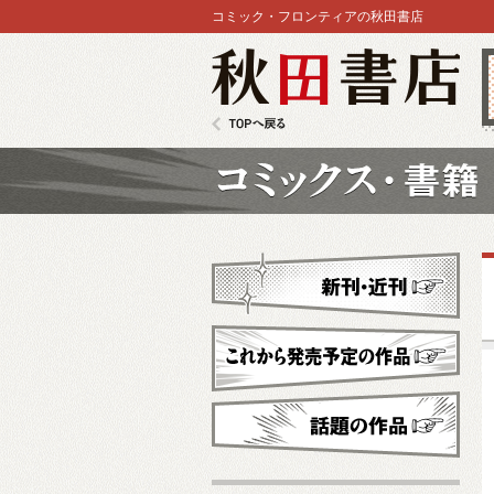
コミック・フロンティアの秋田書店
秋田書店
TOPへ戻る
コミックス
新刊・近刊
これから発売予定
話題の作品