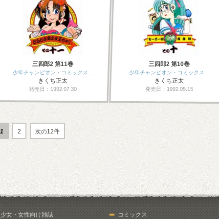
三四郎2 第11巻
三四郎2 第10巻
少年チャンピオン・コミックス…
少年チャンピオン・コミックス…
きくち正太
きくち正太
発売日：1992.07.30
発売日：1992.05.15
1
2
次の12件
少女・女性向け雑誌
コミックス