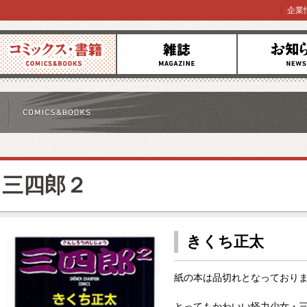
企業
コミックス
雑誌
お知らせ
三四郎２
きくち正太
紙の本は品切れとなっており
とってもかわいい怪力少女・