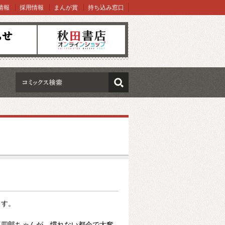
情報
採用情報
まんが賞
持ち込み窓口
オンラインショップ
検索
ます。
三四郎ちゃんが、慣れない都会で大奮