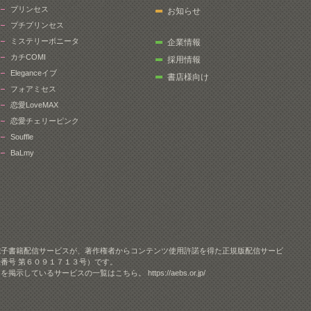
プリンセス
お知らせ
プチプリンセス
ミステリーボニータ
企業情報
カチCOMI
採用情報
Eleganceイブ
書店様向け
フォアミセス
恋愛LoveMAX
恋愛チェリーピンク
Souffle
BaLmy
電子書籍配信サービスが、著作権者からコンテンツ使用許諾を得た正規版配信サービ
番号 第６０９１７１３号）です。
クを掲示しているサービスの一覧はこちら。
https://aebs.or.jp/