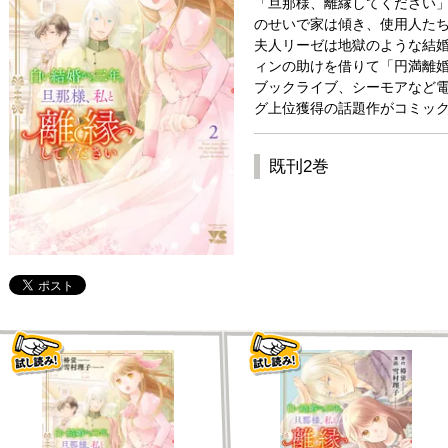
「旦那様、離縁してください
のせいで家は傾き、使用人た
夫人リーゼは地獄のような結
ィンの助けを借りて「円満離
ブックライブ、シーモアなど
グ上位獲得の話題作がコミック
既刊2巻