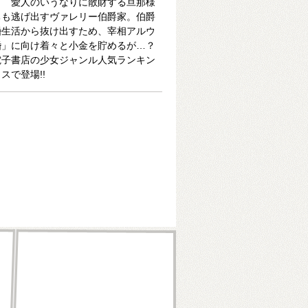
」 愛人のいうなりに散財する旦那様
ちも逃げ出すヴァレリー伯爵家。伯爵
婚生活から抜け出すため、宰相アルウ
婚」に向け着々と小金を貯めるが…？
電子書店の少女ジャンル人気ランキン
スで登場!!