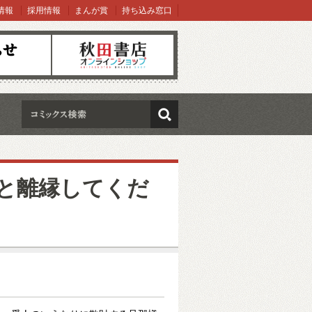
情報
採用情報
まんが賞
持ち込み窓口
オンラインショップ
検索
と離縁してくだ