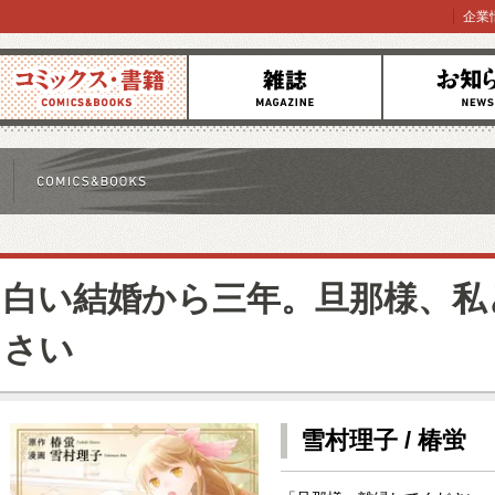
企業
コミックス
雑誌
お知らせ
白い結婚から三年。旦那様、私
さい
雪村理子 / 椿蛍