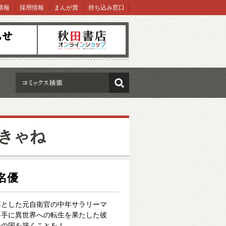
情報
採用情報
まんが賞
持ち込み窓口
オンラインショップ
検索
きゃね
椎名優
落とした元自衛官の中年サラリーマ
を手に異世界への転生を果たした彼
分の国を築くことを！