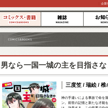
企業
コミックス
雑誌
お知らせ
男なら一国一城の主を目指さな
三度笠 / 瑞絵 / 
神の手違いによる事故で命を
ン。前世の記憶と新たな才能
は、決意する。この世界で自