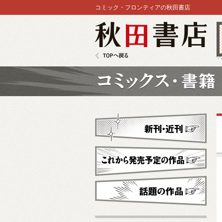
コミック・フロンティアの秋田書店
秋田書店
TOPへ戻る
コミックス
新刊・近刊
これから発売予定
話題の作品