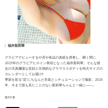
福井梨莉華
グラビアデビューするや否や各誌の表紙を席巻し、瞬く間に
2025年のグラビアヒロイン筆頭となった福井梨莉華。そんな彼
女の天真爛漫な笑顔と圧倒的なグラマラスボディを特大サイズの
カレンダーとしてお届け!!
季節を彩る“花”にちなんだ衣装とシチュエーションで撮影。2026
年、今まで誰も見たことのない梨莉華ちゃんと一緒に――。
既刊1巻