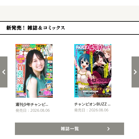
新発売！雑誌&コミックス
チャンピオンBUZZ …
週刊少年チャンピ…
月
発売日：2026.08.06
発売日：2026.08.06
発売
雑誌一覧