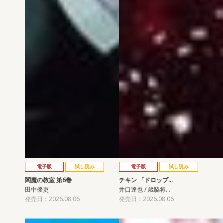
電子版
試し読み
電子版
試し読み
閻魔の教室 第6巻
チキン 「ドロップ…
田中優吏
井口達也 / 歳脇将…
発売日：2026.08.06
発売日：2026.08.06