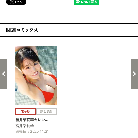
関連コミックス
戻る
進む
電子版
試し読み
福井梨莉華カレン…
福井梨莉華
発売日：2025.11.21