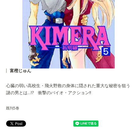
富樫じゅん
心臓の弱い高校生・飛火野救の身体に隠された重大な秘密を狙う
謎の男とは…!? 衝撃のバイオ・アクション!!
既刊5巻