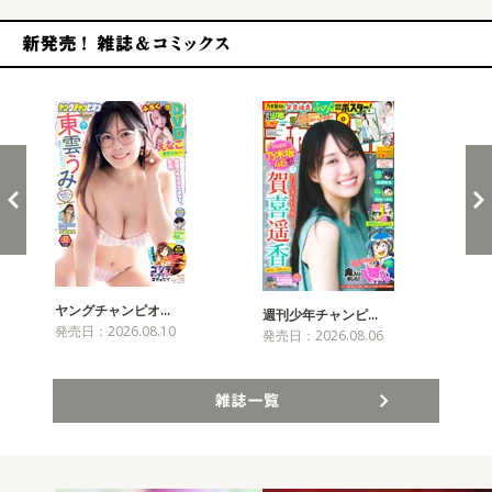
新発売！雑誌&コミックス
ヤングチャンピオ…
チャ
週刊少年チャンピ…
発売日：2026.08.10
発売
発売日：2026.08.06
雑誌一覧