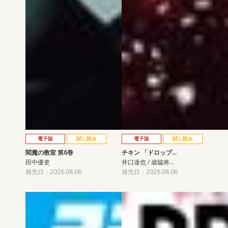
電子版
試し読み
電子版
試し読み
閻魔の教室 第6巻
チキン 「ドロップ…
田中優吏
井口達也 / 歳脇将…
発売日：2026.08.06
発売日：2026.08.06