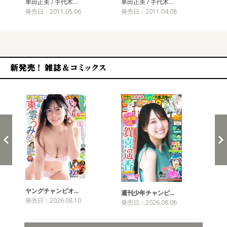
車田正美 / 手代木…
車田正美 / 手代木…
車田
発売日：2011.05.06
発売日：2011.04.08
発売
新発売！雑誌&コミックス
ヤングチャンピオ…
チャ
週刊少年チャンピ…
発売日：2026.08.10
発売
発売日：2026.08.06