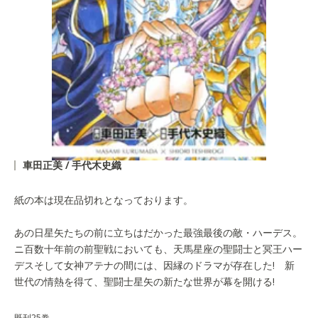
車田正美 / 手代木史織
紙の本は現在品切れとなっております。
あの日星矢たちの前に立ちはだかった最強最後の敵・ハーデス。
ニ百数十年前の前聖戦においても、天馬星座の聖闘士と冥王ハー
デスそして女神アテナの間には、因縁のドラマが存在した! 新
世代の情熱を得て、聖闘士星矢の新たな世界が幕を開ける!
既刊25巻