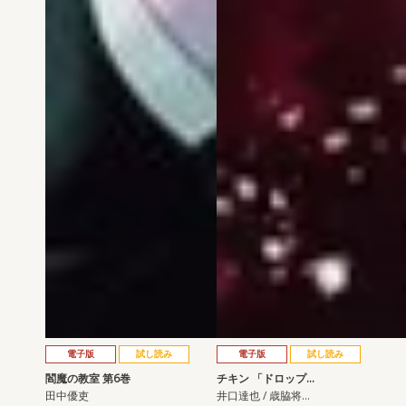
電子版
試し読み
電子版
試し読み
閻魔の教室 第6巻
チキン 「ドロップ…
田中優吏
井口達也 / 歳脇将…