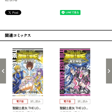
関連コミックス
戻る
進む
電子版
試し読み
電子版
試し読み
聖闘士星矢 THE LO…
聖闘士星矢 THE LO…
聖闘