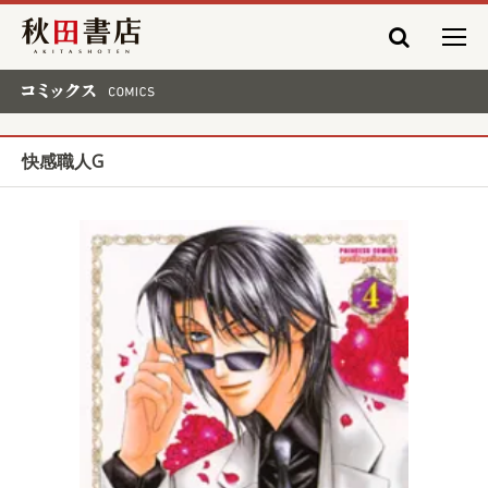
秋田書店
コミックス COMICS
快感職人G