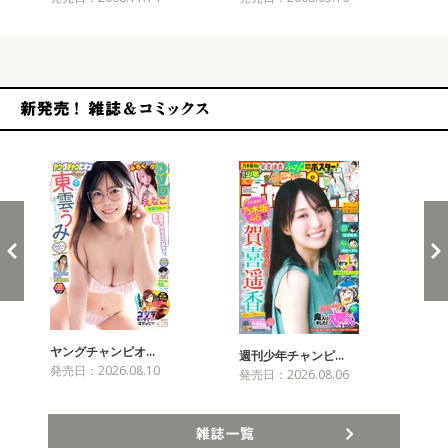
新発売！雑誌&コミックス
ヤングチャンピオ…
チャ
週刊少年チャンピ…
発売日：2026.08.10
発売
発売日：2026.08.06