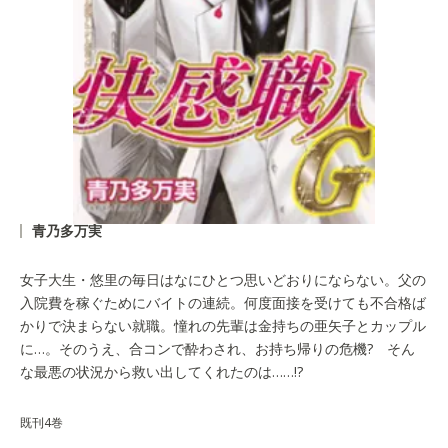
青乃多万実
女子大生・悠里の毎日はなにひとつ思いどおりにならない。父の
入院費を稼ぐためにバイトの連続。何度面接を受けても不合格ば
かりで決まらない就職。憧れの先輩は金持ちの亜矢子とカップル
に…。そのうえ、合コンで酔わされ、お持ち帰りの危機? そん
な最悪の状況から救い出してくれたのは……!?
既刊4巻