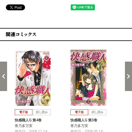
関連コミックス
戻る
進む
電子版
試し読み
電子版
試し読み
快感職人G 第4巻
快感職人G 第3巻
快
青乃多万実
青乃多万実
青
発売日：2008.11.14
発売日：2008.05.16
発売