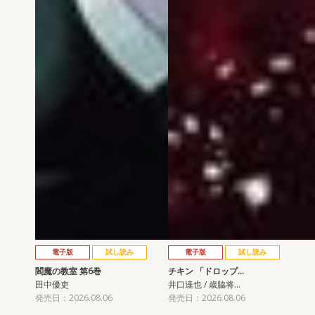
電子版
試し読み
電子版
試し読み
閻魔の教室 第6巻
チキン 「ドロップ…
田中優吏
井口達也 / 歳脇将…
発売日：2026.08.06
発売日：2026.08.06