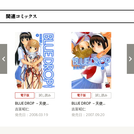
関連コミックス
戻る
進む
電子版
試し読み
電子版
試し読み
BLUE DROP －天使…
BLUE DROP －天使…
吉富昭仁
吉富昭仁
発売日：2008.03.19
発売日：2007.09.20