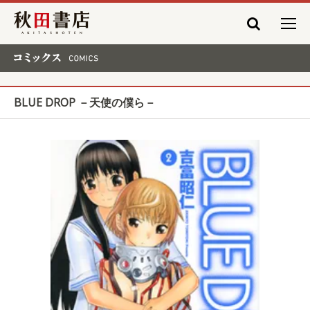
秋田書店
コミックス COMICS
BLUE DROP －天使の僕ら－