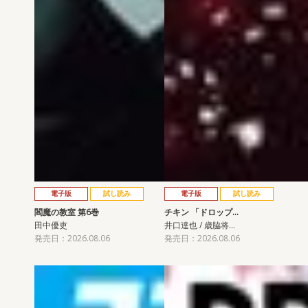
電子版
試し読み
電子版
試し読み
閻魔の教室 第6巻
チキン 「ドロップ…
田中優吏
井口達也 / 歳脇将…
発売日：2026.08.06
発売日：2026.08.06