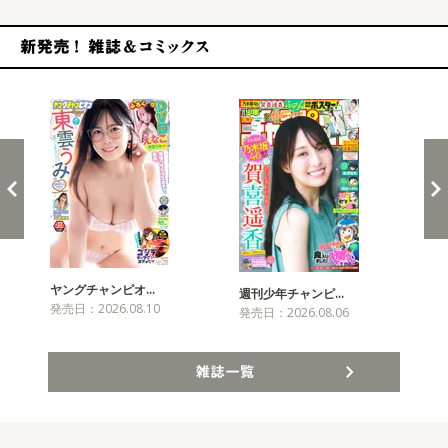
新発売！雑誌&コミックス
ヤングチャンピオ…
チャ
週刊少年チャンピ…
発売日：2026.08.10
発売
発売日：2026.08.06
雑誌一覧