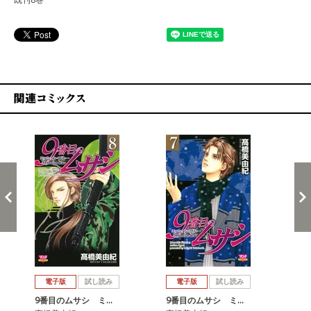
関連コミックス
戻る
進む
電子版
試し読み
電子版
試し読み
9番目のムサシ ミ…
9番目のムサシ ミ…
9