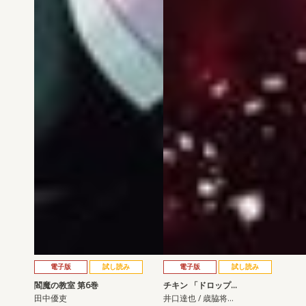
電子版
試し読み
電子版
試し読み
閻魔の教室 第6巻
チキン 「ドロップ…
田中優吏
井口達也 / 歳脇将…