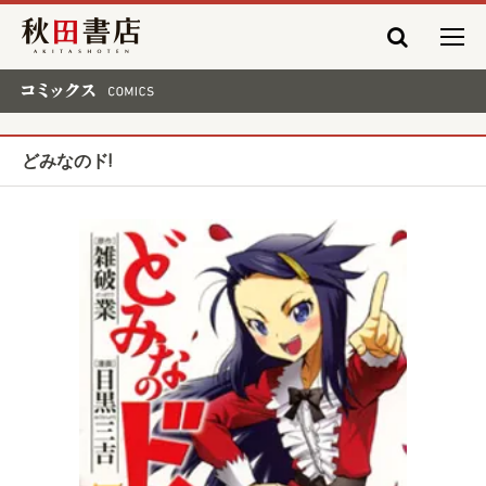
秋田書店
コミックス COMICS
どみなのド!