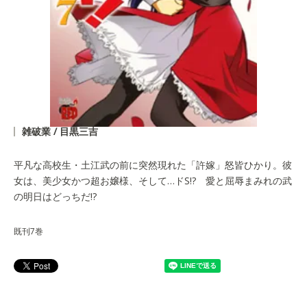
雑破業 / 目黒三吉
平凡な高校生・土江武の前に突然現れた「許嫁」怒皆ひかり。彼
女は、美少女かつ超お嬢様、そして…ドS!? 愛と屈辱まみれの武
の明日はどっちだ!?
既刊7巻