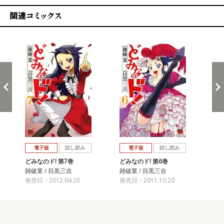
関連コミックス
戻る
進む
電子版
試し読み
電子版
試し読み
どみなのド! 第7巻
どみなのド! 第6巻
どみ
雑破業 / 目黒三吉
雑破業 / 目黒三吉
雑破
発売日：2012.04.20
発売日：2011.10.20
発売