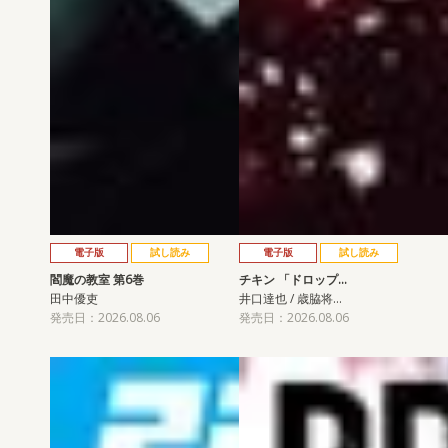
電子版
試し読み
電子版
試し読み
閻魔の教室 第6巻
チキン 「ドロップ…
田中優吏
井口達也 / 歳脇将…
発売日：2026.08.06
発売日：2026.08.06