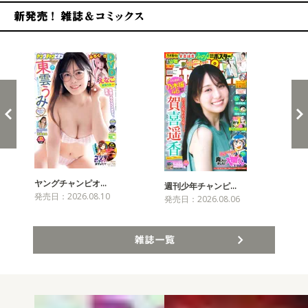
新発売！雑誌&コミックス
ヤングチャンピオ…
チャ
週刊少年チャンピ…
発売日：2026.08.10
発売
発売日：2026.08.06
雑誌一覧