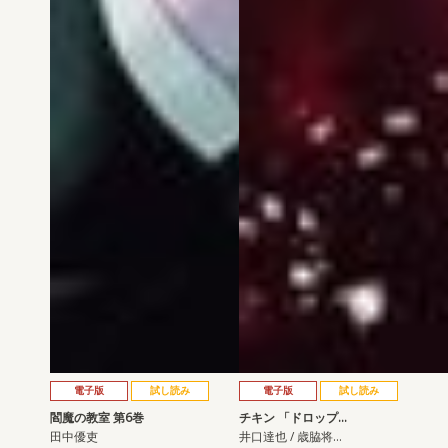
電子版
試し読み
電子版
試し読み
閻魔の教室 第6巻
チキン 「ドロップ…
田中優吏
井口達也 / 歳脇将…