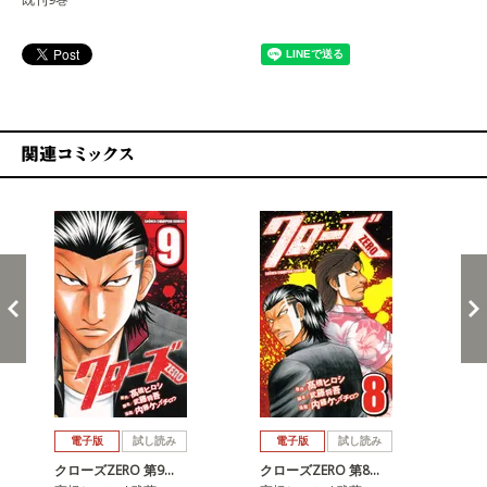
関連コミックス
戻る
進む
電子版
試し読み
電子版
試し読み
クローズZERO 第9…
クローズZERO 第8…
クロ