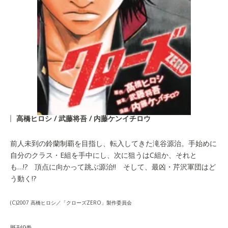
高橋ヒロシ / 武藤将吾 / 内藤ケンイチロウ
前人未到の鈴蘭制覇を目指し、転入してきた滝谷源治。手始めに
自分のクラス・E組を手中にし、次に狙うはC組か、それと
も…!? 頂点に向かって跳ぶ源治!! そして、最凶・芹沢軍団はど
う動く!?
(C)2007 高橋ヒロシ／「クローズZERO」製作委員会
既刊9巻