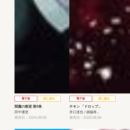
電子版
試し読み
電子版
試し読み
閻魔の教室 第6巻
チキン 「ドロップ…
田中優吏
井口達也 / 歳脇将…
発売日：2026.08.06
発売日：2026.08.06