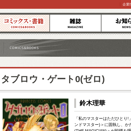
企業
コミックス
雑誌
お知らせ
タブロウ・ゲート0(ゼロ)
鈴木理華
「私のマスターはただひとり!
ンドマスター)＞に固執し、か
(THE MAGICIAN)＞が