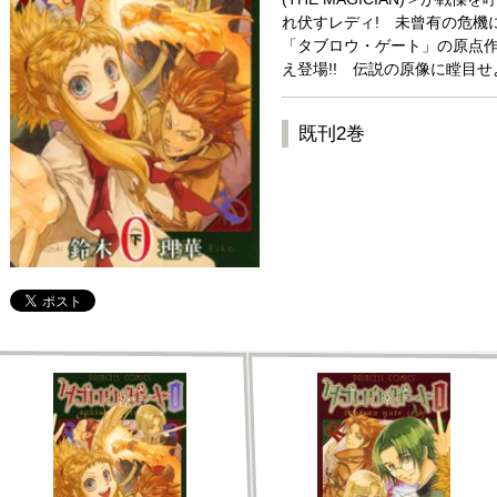
れ伏すレディ! 未曾有の危機
「タブロウ・ゲート」の原点
え登場!! 伝説の原像に瞠目せよ!
既刊2巻