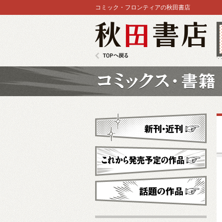
コミック・フロンティアの秋田書店
秋田書店
TOPへ戻る
コミックス
新刊・近刊
これから発売予定
話題の作品