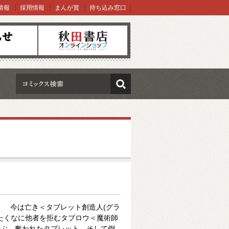
情報
採用情報
まんが賞
持ち込み窓口
オンラインショップ
検索
」 今は亡き＜タブレット創造人(グラ
たくなに他者を拒むタブロウ＜魔術師
戦慄を呼ぶ。奪われたタブレット、そして倒