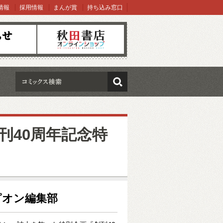
情報
採用情報
まんが賞
持ち込み窓口
オンラインショップ
検索
刊40周年記念特
ピオン編集部