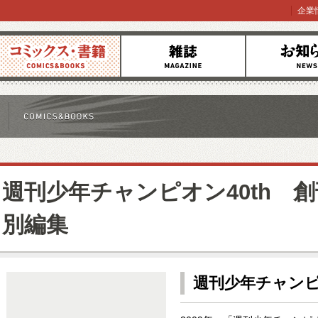
企業
コミックス
雑誌
お知らせ
週刊少年チャンピオン40th 創
別編集
週刊少年チャン