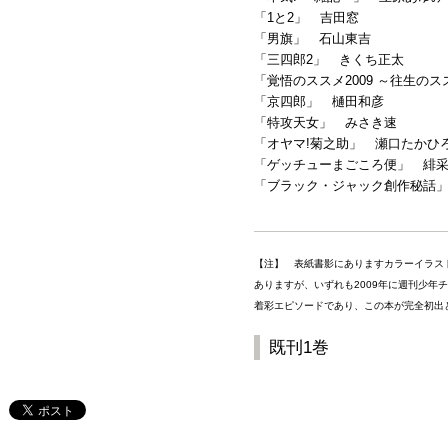
「1と2」 吉田窓
「男旗」 石山東吉
「三四郎
2
」 きくち正太
「覚悟のススメ2009 ～往生の
「京四郎」 樋田和彦
「特攻天女」 みさき速
「オヤマ!菊之助」 瀬口たかひ
「ゲッチューまごころ便」 緋
「ブラック・ジャック創作秘話
【注】 表紙書影にありますカラーイラス
ありますが、いずれも2009年に週刊少年
着彩エピソードであり、この本が完全初出
既刊1巻