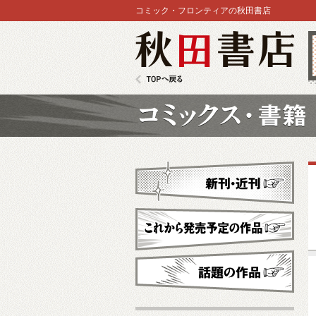
コミック・フロンティアの秋田書店
秋田書店
TOPへ戻る
コミックス
新刊・近刊
これから発売予定
話題の作品