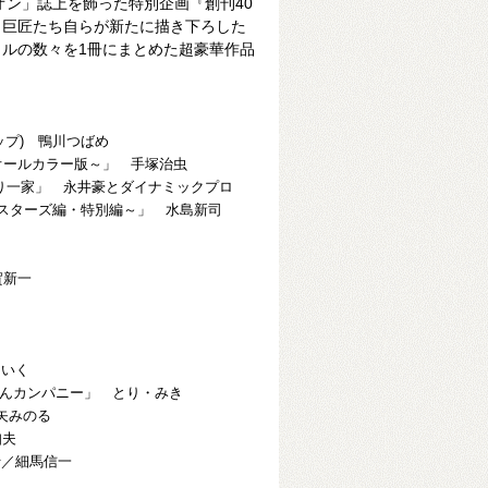
オン」誌上を飾った特別企画『創刊40
。巨匠たち自らが新たに描き下ろした
ルの数々を1冊にまとめた超豪華作品
プ)
鴨川つばめ
 オールカラー版～」 手塚治虫
り一家」 永井豪とダイナミックプロ
ースターズ編・特別編～」 水島新司
山
賀新一
田いく
るんるんカンパニー」 とり・みき
矢みのる
知夫
行／細馬信一