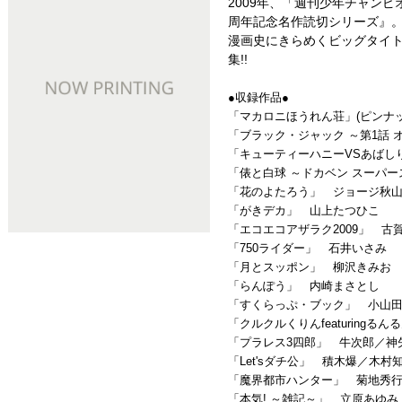
2009年、「週刊少年チャンピ
周年記念名作読切シリーズ』
漫画史にきらめくビッグタイト
集!!
●収録作品●
「マカロニほうれん荘」(ピンナッ
「ブラック・ジャック ～第1話
「キューティーハニーVSあばし
「俵と白球 ～ドカベン スーパ
「花のよたろう」 ジョージ秋
「がきデカ」 山上たつひこ
「エコエコアザラク2009」 古
「750ライダー」 石井いさみ
「月とスッポン」 柳沢きみお
「らんぽう」 内崎まさとし
「すくらっぷ・ブック」 小山
「クルクルくりんfeaturing
「プラレス3四郎」 牛次郎／神
「Let'sダチ公」 積木爆／木村
「魔界都市ハンター」 菊地秀
「本気! ～雑記～」 立原あゆみ