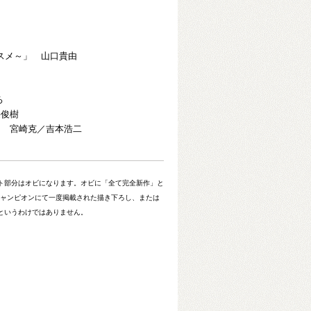
ススメ～」 山口貴由
ろ
采俊樹
」 宮崎克／吉本浩二
ト部分はオビになります。オビに「全て完全新作」と
チャンピオンにて一度掲載された描き下ろし、または
というわけではありません。