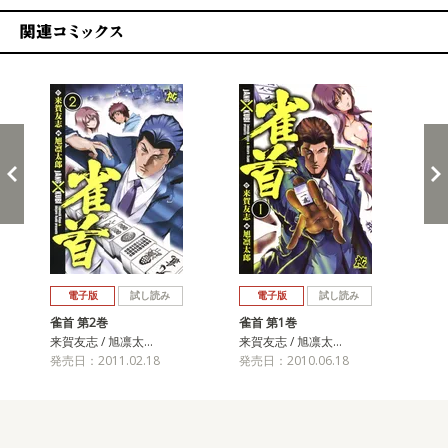
関連コミックス
戻る
進む
電子版
試し読み
電子版
試し読み
雀首 第2巻
雀首 第1巻
来賀友志 / 旭凛太…
来賀友志 / 旭凛太…
発売日：2011.02.18
発売日：2010.06.18