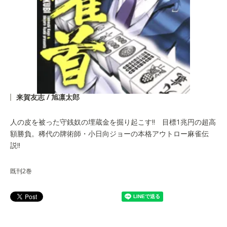
来賀友志 / 旭凛太郎
人の皮を被った守銭奴の埋蔵金を掘り起こす!! 目標1兆円の超高
額勝負。稀代の牌術師・小日向ジョーの本格アウトロー麻雀伝
説!!
既刊2巻