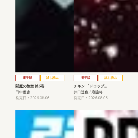
電子版
試し読み
電子版
試し読み
閻魔の教室 第6巻
チキン 「ドロップ…
田中優吏
井口達也 / 歳脇将…
発売日：2026.08.06
発売日：2026.08.06