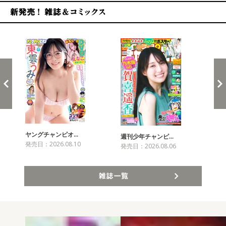
新発売！雑誌&コミックス
ヤングチャンピオ…
チャ
週刊少年チャンピ…
発売日：2026.08.10
発売
発売日：2026.08.06
雑誌一覧