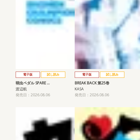
電子版
試し読み
電子版
試し読み
弱虫ペダル SPARE …
BREAK BACK 第25巻
渡辺航
KASA
発売日：2026.08.06
発売日：2026.08.06