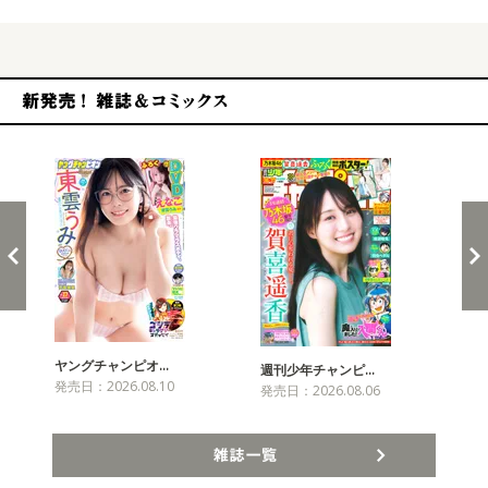
新発売！雑誌&コミックス
ヤングチャンピオ…
チャ
週刊少年チャンピ…
発売日：2026.08.10
発売
発売日：2026.08.06
雑誌一覧