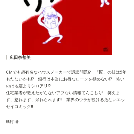
広田奈都美
CMでも超有名なハウスメーカーで訴訟問題!? 「匠」の技は5年
もたないかも!? 銀行は本当にお得なローンを勧めない!? 怖い
のは地震よりシロアリ!?
住宅業者が教えたがらないアブない情報てんこもり! 笑えま
す、怒れます、呆れられます!! 業界のウラが覗ける危ないエッ
セイコミック!!
既刊1巻