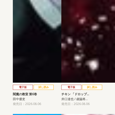
電子版
試し読み
電子版
試し読み
閻魔の教室 第6巻
チキン 「ドロップ…
田中優吏
井口達也 / 歳脇将…
発売日：2026.08.06
発売日：2026.08.06