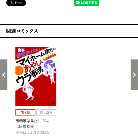
関連コミックス
戻る
進む
電子版
試し読み
漫画家は見た! マ…
広田奈都美
発売日：2010.08.05