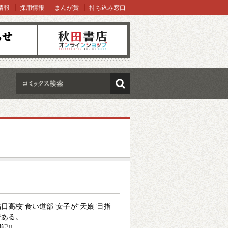
情報
採用情報
まんが賞
持ち込み窓口
オンラインショップ
検索
高校“食い道部”女子が“天娘”目指
である。
!!