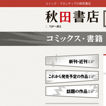
コミック・フロンティアの秋田書店
秋田書店
TOPへ戻る
コミックス
新刊・近刊
これから発売予定
話題の作品