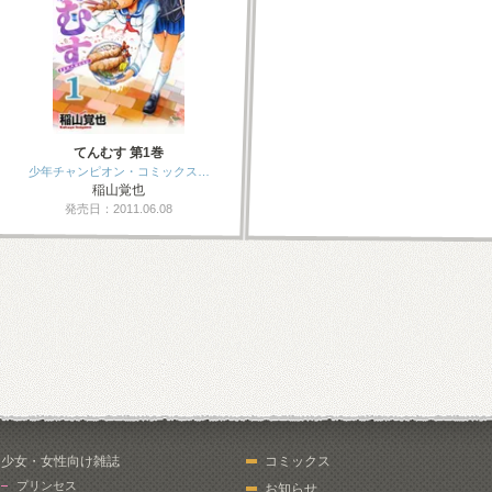
てんむす 第1巻
少年チャンピオン・コミックス…
稲山覚也
発売日：2011.06.08
少女・女性向け雑誌
コミックス
プリンセス
お知らせ