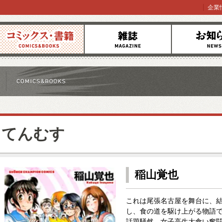
企業
コミックス
雑誌
お知らせ
てんむす
稲山覚也
これは尾張名古屋を舞台に、結日
し、食の道を駆け上がる物語
話題騒然、女子高生大食い奮闘記