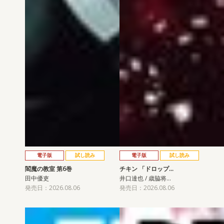
電子版
試し読み
電子版
試し読み
閻魔の教室 第6巻
チキン 「ドロップ…
田中優吏
井口達也 / 歳脇将…
発売日：2026.08.06
発売日：2026.08.06