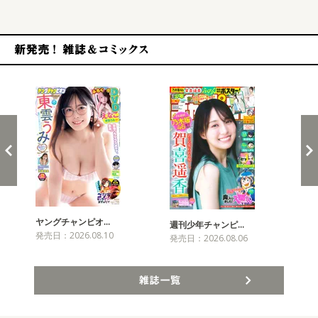
新発売！雑誌&コミックス
ヤングチャンピオ…
チャ
週刊少年チャンピ…
発売日：2026.08.10
発売
発売日：2026.08.06
雑誌一覧