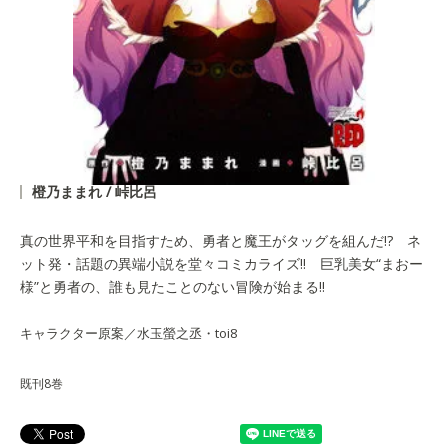
橙乃ままれ / 峠比呂
真の世界平和を目指すため、勇者と魔王がタッグを組んだ!? ネ
ット発・話題の異端小説を堂々コミカライズ!! 巨乳美女“まおー
様”と勇者の、誰も見たことのない冒険が始まる!!
キャラクター原案／水玉螢之丞・toi8
既刊8巻