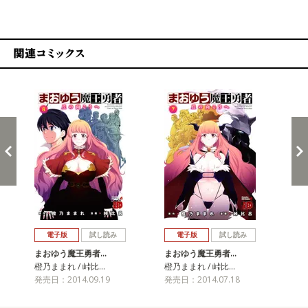
関連コミックス
戻る
進む
電子版
試し読み
電子版
試し読み
まおゆう魔王勇者…
まおゆう魔王勇者…
ま
橙乃ままれ / 峠比…
橙乃ままれ / 峠比…
橙乃
発売日：2014.09.19
発売日：2014.07.18
発売