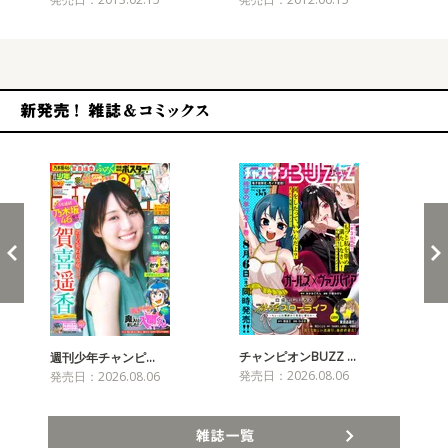
新発売！雑誌&コミックス
チャンピオンBUZZ …
プリ
週刊少年チャンピ…
発売日：2026.08.06
発売
発売日：2026.08.06