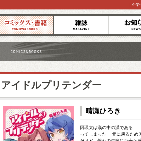
企業
コミックス
雑誌
お知らせ
アイドルプリテンダー
晴瀬ひろき
因瑛太は漢の中の漢である…
ってしまった! 元に戻るため
だけど、憧れの先輩に百合な感