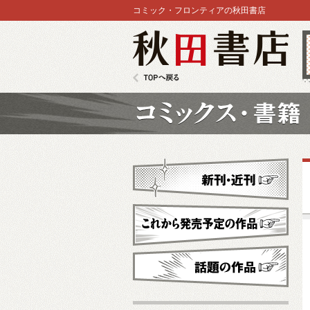
コミック・フロンティアの秋田書店
秋田書店
TOPへ戻る
コミックス
新刊・近刊
これから発売予定
話題の作品