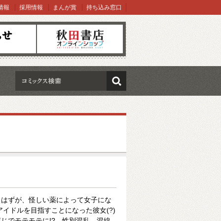
情報
採用情報
まんが賞
持ち込み窓口
オンラインショップ
検索
…はずが、怪しい薬によって女子にな
アイドルを目指すことになった彼女(?)
じでモテモテに!? 性別混乱、混線