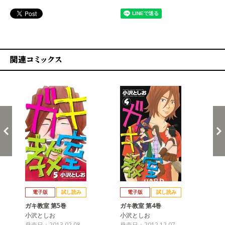
関連コミックス
戻る
進む
電子版
試し読み
電子版
試し読み
ガキ教室 第5巻
ガキ教室 第4巻
ガ
小沢としお
小沢としお
小
発売日：2013.02.08
発売日：2012.12.07
発売