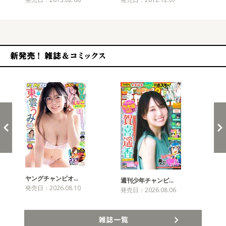
新発売！雑誌&コミックス
ヤングチャンピオ…
チャ
週刊少年チャンピ…
発売日：2026.08.10
発売
発売日：2026.08.06