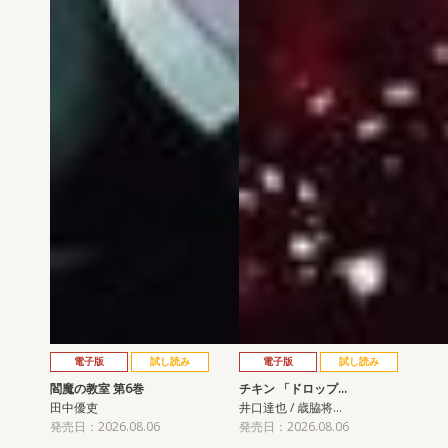
電子版
試し読み
電子版
試し読み
閻魔の教室 第6巻
チキン 「ドロップ…
田中優吏
井口達也 / 歳脇将…
発売日：2026.08.06
発売日：2026.08.06