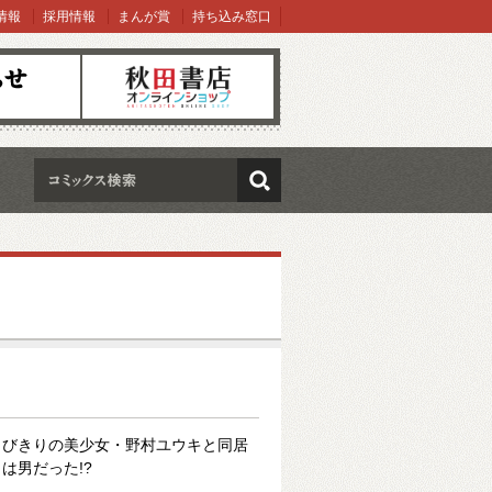
情報
採用情報
まんが賞
持ち込み窓口
オンラインショップ
検索
とびきりの美少女・野村ユウキと同居
は男だった!?