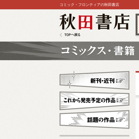
コミック・フロンティアの秋田書店
秋田書店
TOPへ戻る
コミックス
新刊・近刊
これから発売予定
話題の作品