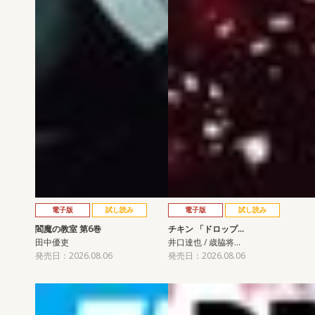
電子版
試し読み
電子版
試し読み
閻魔の教室 第6巻
チキン 「ドロップ…
田中優吏
井口達也 / 歳脇将…
発売日：2026.08.06
発売日：2026.08.06