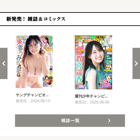
新発売！雑誌&コミックス
ヤングチャンピオ…
チャ
週刊少年チャンピ…
発売日：2026.08.10
発売
発売日：2026.08.06
雑誌一覧