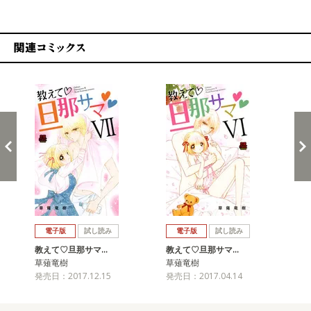
関連コミックス
戻る
進む
電子版
試し読み
電子版
試し読み
教えて♡旦那サマ…
教えて♡旦那サマ…
教
草薙竜樹
草薙竜樹
草
発売日：2017.12.15
発売日：2017.04.14
発売