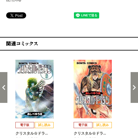
関連コミックス
戻る
進む
電子版
試し読み
電子版
試し読み
クリスタル☆ドラ…
クリスタル☆ドラ…
ク