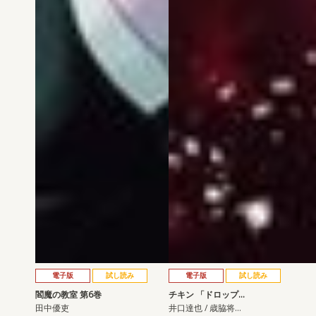
電子版
試し読み
電子版
試し読み
閻魔の教室 第6巻
チキン 「ドロップ…
田中優吏
井口達也 / 歳脇将…