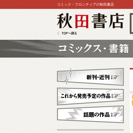
コミック・フロンティアの秋田書店
秋田書店
TOPへ戻る
コミックス
新刊・近刊
これから発売予定
話題の作品