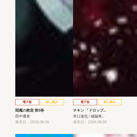
電子版
試し読み
電子版
試し読み
閻魔の教室 第6巻
チキン 「ドロップ…
田中優吏
井口達也 / 歳脇将…
発売日：2026.08.06
発売日：2026.08.06