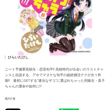
ひらいたけし
ニート予備軍高校生・恋窪旬平!! 高校時代が出会いのラストチャ
ンスと自認する、アホでマヌケな旬平の超絶婚活テクが次々炸
裂!! 最初にGETする“適当なザコ”に選ばれちゃった同級生・直子
ちゃんの運命や如何に!?
既刊1巻