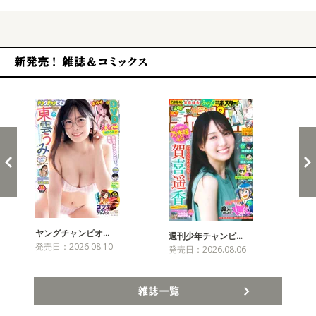
新発売！雑誌&コミックス
ヤングチャンピオ…
チャ
週刊少年チャンピ…
発売日：2026.08.10
発売
発売日：2026.08.06
雑誌一覧