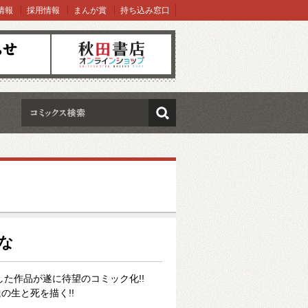
情報
採用情報
まんが賞
持ち込み窓口
オンラインショップ
検索
せな
した作品が遂に待望のコミック化!!
の生と死を描く!!