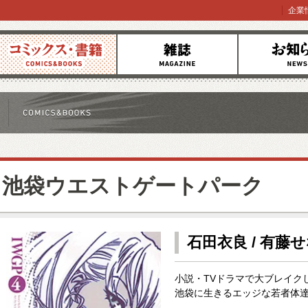
企業
コミックス
雑誌
お知らせ
池袋ウエストゲートパーク
石田衣良 / 有藤
小説・TVドラマで大ブレイク
池袋に生きるエッジな若者体達