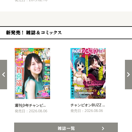
新発売！雑誌&コミックス
チャンピオンBUZZ …
週刊少年チャンピ…
月
発売日：2026.08.06
発売日：2026.08.06
発売