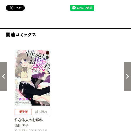
関連コミックス
戻る
進む
電子版
試し読み
性なる人のお戯れ
西臣匡子
発売日：2015.02.16