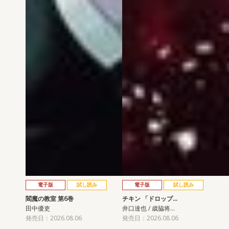
電子版
試し読み
電子版
試し読み
閻魔の教室 第6巻
チキン 「ドロップ…
田中優吏
井口達也 / 歳脇将…
発売日：2026.08.06
発売日：2026.08.06