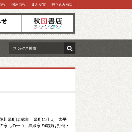
情報
採用情報
まんが賞
持ち込み窓口
オンラインショップ
検索
り徳川幕府は崩壊! 幕府に仕え、太平
”の家元の一つ、黒縞家の虎鉄は打倒・