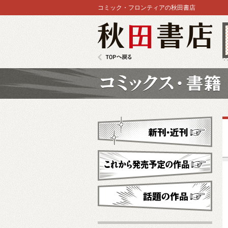
コミック・フロンティアの秋田書店
秋田書店
TOPへ戻る
コミックス
新刊・近刊
これから発売予定
話題の作品