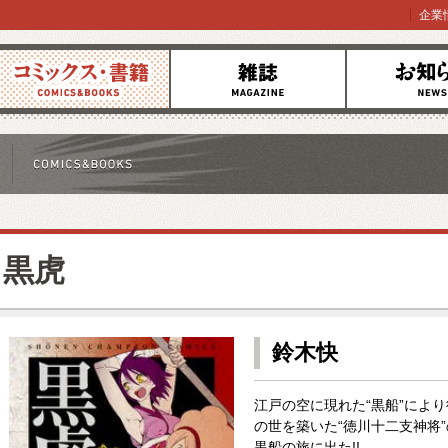
企業
コミックス
雑誌
お知らせ
黒虎
鈴木快
江戸の空に現れた“黒船”によ
の世を築いた“徳川十二支神将
黒船の旅に出た!!