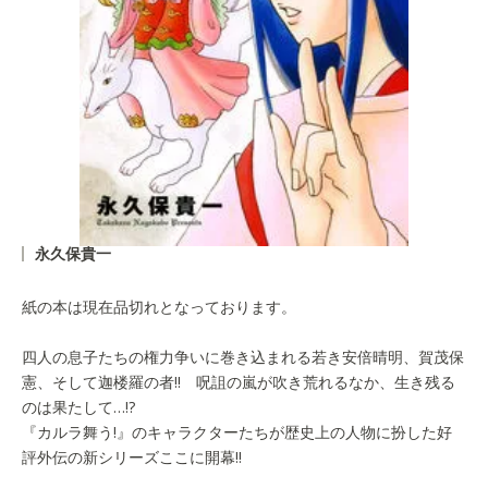
永久保貴一
紙の本は現在品切れとなっております。
四人の息子たちの権力争いに巻き込まれる若き安倍晴明、賀茂保
憲、そして迦楼羅の者!! 呪詛の嵐が吹き荒れるなか、生き残る
のは果たして…!?
『カルラ舞う!』のキャラクターたちが歴史上の人物に扮した好
評外伝の新シリーズここに開幕!!