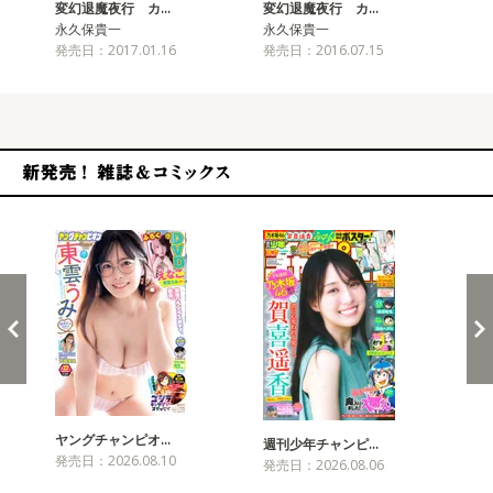
変幻退魔夜行 カ…
変幻退魔夜行 カ…
変
永久保貴一
永久保貴一
永
発売日：2017.01.16
発売日：2016.07.15
発売
新発売！雑誌&コミックス
ヤングチャンピオ…
チャ
週刊少年チャンピ…
発売日：2026.08.10
発売
発売日：2026.08.06