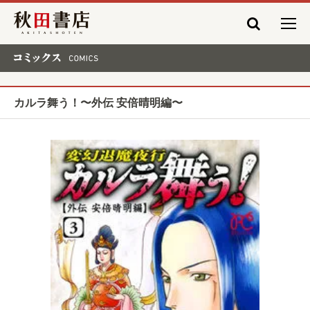
秋田書店
コミックス COMICS
カルラ舞う！〜外伝 安倍晴明編〜