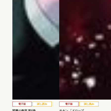
電子版
試し読み
電子版
試し読み
閻魔の教室 第6巻
チキン 「ドロップ…