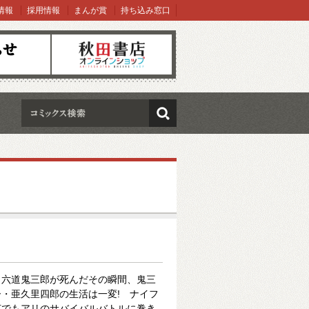
情報
採用情報
まんが賞
持ち込み窓口
オンラインショップ
検索
・六道鬼三郎が死んだその瞬間、鬼三
・亜久里四郎の生活は一変! ナイフ
何でもアリのサバイバルバトルに巻き