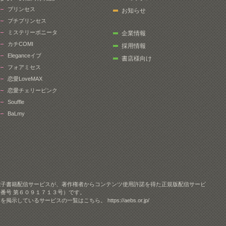
プリンセス
お知らせ
プチプリンセス
ミステリーボニータ
企業情報
カチCOMI
採用情報
Eleganceイブ
書店様向け
フォアミセス
恋愛LoveMAX
恋愛チェリーピンク
Souffle
BaLmy
電子書籍配信サービスが、著作権者からコンテンツ使用許諾を得た正規版配信サービ
番号 第６０９１７１３号）です。
クを掲示しているサービスの一覧はこちら。
https://aebs.or.jp/