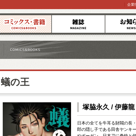
企業
コミックス
雑誌
お知らせ
蟻の王
塚脇永久 / 伊藤龍
日本の全てを牛耳る財閥の長
郎の隠し子である田舎ヤンキー
やボーガン、日本刀に拳銃と