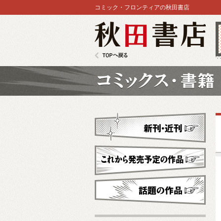
コミック・フロンティアの秋田書店
秋田書店
TOPへ戻る
コミックス
新刊・近刊
これから発売予定
話題の作品