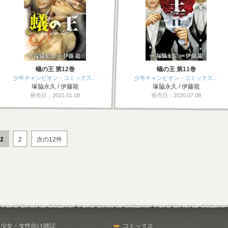
蟻の王 第12巻
蟻の王 第11巻
少年チャンピオン・コミックス…
少年チャンピオン・コミックス…
塚脇永久 / 伊藤龍
塚脇永久 / 伊藤龍
発売日：2021.01.08
発売日：2020.07.08
1
2
次の12件
少女・女性向け雑誌
コミックス